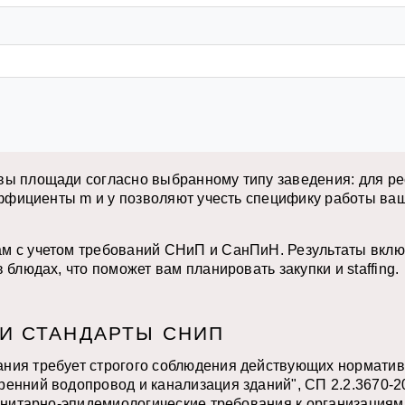
ы площади согласно выбранному типу заведения: для рест
оэффициенты m и y позволяют учесть специфику работы ва
м с учетом требований СНиП и СанПиН. Результаты включ
блюдах, что поможет вам планировать закупки и staffing.
И СТАНДАРТЫ СНИП
ания требует строгого соблюдения действующих нормати
ренний водопровод и канализация зданий", СП 2.2.3670-
Санитарно-эпидемиологические требования к организация