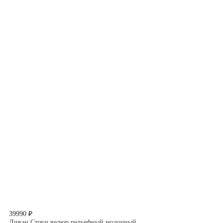
39990 ₽
Диван Стоун велюр рельефный молочный