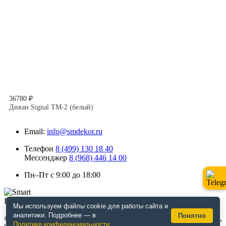
36780 ₽
Диван Signal TM-2 (белый)
Email:
info@smdekor.ru
Телефон
8 (499) 130 18 40
Мессенджер
8 (968) 446 14 00
Пн–Пт с 9:00 до 18:00
Мы используем файлы cookie для работы сайта и
аналитики. Подробнее — в
Понятно
© 2026 г. Москва. Дизайнерская мебель для кафе и ресторанов,
Политике конфиденциальности
.