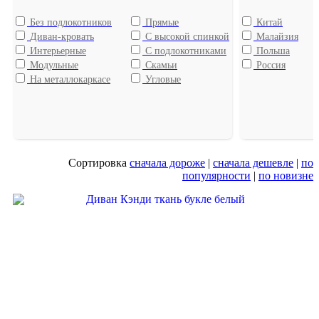
Без подлокотников
Прямые
Китай
Диван-кровать
С высокой спинкой
Малайзия
Интерьерные
С подлокотниками
Польша
Модульные
Скамьи
Россия
На металлокаркасе
Угловые
Сортировка
сначала дороже
|
сначала дешевле
|
по
популярности
|
по новизне