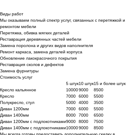
Виды работ
Мы оказываем полный спектр услуг, связанных с перетяжкой и
ремонтом мебели
Перетяжка, обивка мягких деталей
Реставрация деревянных частей мебели
Замена поролона и других видов наполнителя
Ремонт каркаса, замена деталей корпуса
Обновление лакокрасочного покрытия
Реставрация сколов и дефектов
Замена фурнитуры
Стоимость услуг
5 штук
10 штук
15 и более штук
Кресло кальянное
10000
9000
8500
Кресло
7000
6000
5500
Полукресло, стул
5000
4000
3500
Диван 1200мм
7000
6000
5500
Диван 1400мм
8000
7000
6500
Диван 1200мм с подлокотниками
9000
8000
7500
Диван 1400мм с подлокотниками
10000
9000
8500
Мы всегда готовы предоставить дополнительную скидку в