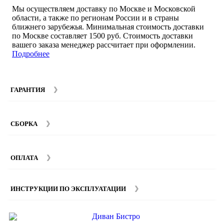
Мы осуществляем доставку по Москве и Московской
области, а также по регионам России и в страны
ближнего зарубежья. Минимальная стоимость доставки
по Москве составляет 1500 руб. Стоимость доставки
вашего заказа менеджер рассчитает при оформлении.
Подробнее
ГАРАНТИЯ
Гарантийный срок на мебель компании SMART DECOR
составляет 12 месяцев с момента покупки при
СБОРКА
соблюдении правил эксплуатации. Подробнее об
условиях гарантии и эксплуатации товаров смотрите в
Мы предоставляем услуги сборки и монтажа мебели.
разделе
Гарантия
.
Стоимость сборки зависит от количества и моделей
ОПЛАТА
изделий. Подробную информацию вы можете уточнить у
наших
менеджеров
.
ИНСТРУКЦИИ ПО ЭКСПЛУАТАЦИИ