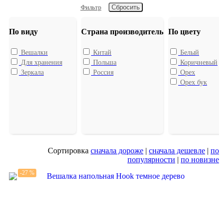
Фильтр
По виду
Страна производитель
По цвету
Вешалки
Китай
Белый
Для хранения
Польша
Коричневый
Зеркала
Россия
Орех
Орех бук
Сортировка
сначала дороже
|
сначала дешевле
|
по
популярности
|
по новизне
-27 %