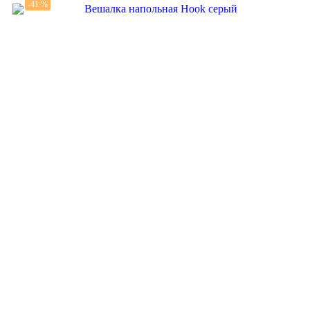
-41 %