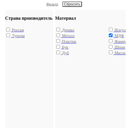
Фильтр
Страна производитель
Материал
Россия
Дерево
Искусс
Турция
Металл
МДФ
Пластик
Фанера
Бук
Шпон
Дуб
Массив