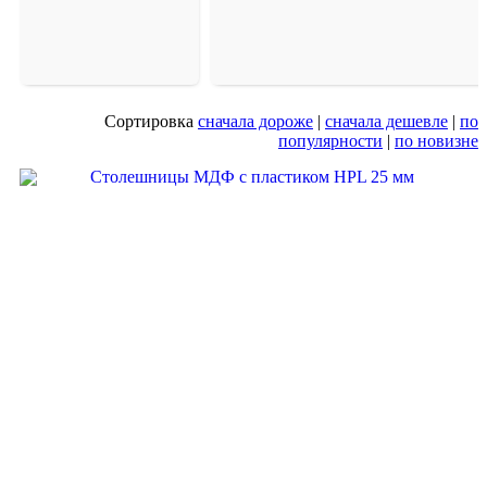
Сортировка
сначала дороже
|
сначала дешевле
|
по
популярности
|
по новизне