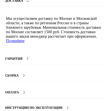
ДОСТАВКА
Мы осуществляем доставку по Москве и Московской
области, а также по регионам России и в страны
ближнего зарубежья. Минимальная стоимость доставки
по Москве составляет 1500 руб. Стоимость доставки
вашего заказа менеджер рассчитает при оформлении.
Подробнее
ГАРАНТИЯ
Гарантийный срок на мебель компании SMART DECOR
составляет 12 месяцев с момента покупки при
СБОРКА
соблюдении правил эксплуатации. Подробнее об
условиях гарантии и эксплуатации товаров смотрите в
Мы предоставляем услуги сборки и монтажа мебели.
разделе
Гарантия
.
Стоимость сборки зависит от количества и моделей
ОПЛАТА
изделий. Подробную информацию вы можете уточнить у
наших
менеджеров
.
ИНСТРУКЦИИ ПО ЭКСПЛУАТАЦИИ