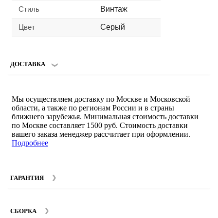
Стиль
Винтаж
Цвет
Серый
ДОСТАВКА
Мы осуществляем доставку по Москве и Московской
области, а также по регионам России и в страны
ближнего зарубежья. Минимальная стоимость доставки
по Москве составляет 1500 руб. Стоимость доставки
вашего заказа менеджер рассчитает при оформлении.
Подробнее
ГАРАНТИЯ
Гарантийный срок на мебель компании SMART DECOR
составляет 12 месяцев с момента покупки при
СБОРКА
соблюдении правил эксплуатации. Подробнее об