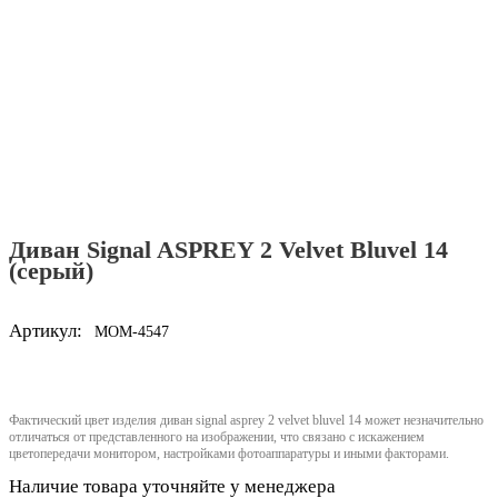
Диван Signal ASPREY 2 Velvet Bluvel 14
(серый)
Артикул:
MOM-4547
Фактический цвет изделия диван signal asprey 2 velvet bluvel 14 может незначительно
отличаться от представленного на изображении, что связано с искажением
цветопередачи монитором, настройками фотоаппаратуры и иными факторами.
Наличие товара уточняйте у менеджера