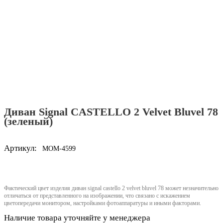
Диван Signal CASTELLO 2 Velvet Bluvel 78
(зеленый)
Артикул:
MOM-4599
Фактический цвет изделия диван signal castello 2 velvet bluvel 78 может незначительно
отличаться от представленного на изображении, что связано с искажением
цветопередачи монитором, настройками фотоаппаратуры и иными факторами.
Наличие товара уточняйте у менеджера