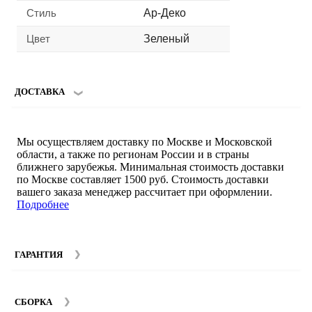
Стиль
Ар-Деко
Цвет
Зеленый
ДОСТАВКА
Мы осуществляем доставку по Москве и Московской
области, а также по регионам России и в страны
ближнего зарубежья. Минимальная стоимость доставки
по Москве составляет 1500 руб. Стоимость доставки
вашего заказа менеджер рассчитает при оформлении.
Подробнее
ГАРАНТИЯ
Гарантийный срок на мебель компании SMART DECOR
составляет 12 месяцев с момента покупки при
СБОРКА
соблюдении правил эксплуатации. Подробнее об