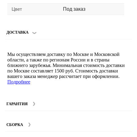
Цвет
Под заказ
ДОСТАВКА
Мы осуществляем доставку по Москве и Московской
области, а также по регионам России и в страны
ближнего зарубежья. Минимальная стоимость доставки
по Москве составляет 1500 руб. Стоимость доставки
вашего заказа менеджер рассчитает при оформлении.
Подробнее
ГАРАНТИЯ
Гарантийный срок на мебель компании SMART DECOR
составляет 12 месяцев с момента покупки при
СБОРКА
соблюдении правил эксплуатации. Подробнее об
условиях гарантии и эксплуатации товаров смотрите в