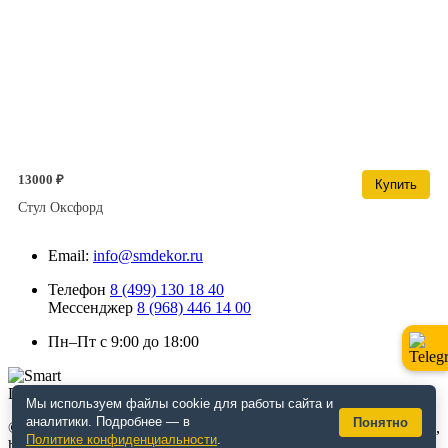
13000 ₽
Купить
Стул Оксфорд
Email:
info@smdekor.ru
Телефон
8 (499) 130 18 40
Мессенджер
8 (968) 446 14 00
Пн–Пт с 9:00 до 18:00
Мы используем файлы cookie для работы сайта и
аналитики. Подробнее — в
Понятно
© 2026 г. Москва. Дизайнерская мебель для кафе и ресторанов,
Политике конфиденциальности
.
horeca, декор. Интернет-магазин smdekor.ru.