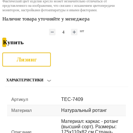
Фактический цвет изделия кресло может незначительно отличаться от
представленного на изображении, что связано с искажением цветопередачи
монитором, настройками фотоаппаратуры и иными факторами.
Наличие товара уточняйте у менеджера
шт
Купить
Лизинг
ХАРАКТЕРИСТИКИ
Артикул
TEC-7409
Материал
Натуральный ротанг
Материал: каркас - ротанг
(высший сорт). Размеры:
Описание
175х110х82 см Страна-