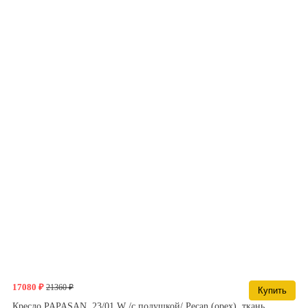
17080 ₽
21360 ₽
Купить
Кресло,PAPASAN, 23/01 W /с подушкой/ Pecan (орех), ткань