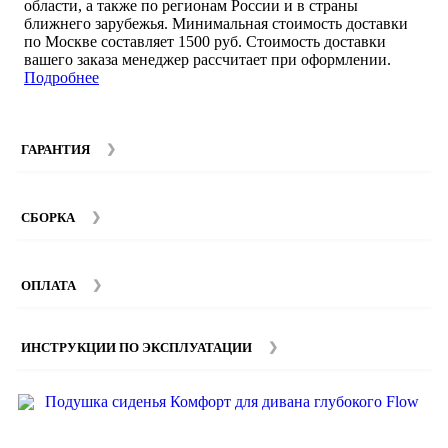
области, а также по регионам России и в страны
ближнего зарубежья. Минимальная стоимость доставки
по Москве составляет 1500 руб. Стоимость доставки
вашего заказа менеджер рассчитает при оформлении.
Подробнее
ГАРАНТИЯ
Гарантийный срок на мебель компании SMART DECOR
составляет 12 месяцев с момента покупки при
СБОРКА
соблюдении правил эксплуатации. Подробнее об
условиях гарантии и эксплуатации товаров смотрите в
Мы предоставляем услуги сборки и монтажа мебели.
разделе
Гарантия
.
Стоимость сборки зависит от количества и моделей
ОПЛАТА
изделий. Подробную информацию вы можете уточнить у
наших
менеджеров
.
ИНСТРУКЦИИ ПО ЭКСПЛУАТАЦИИ