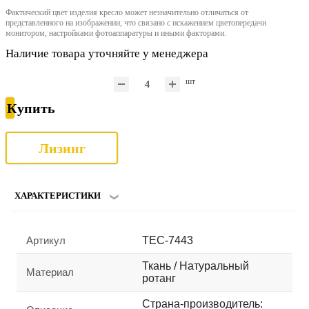
Фактический цвет изделия кресло может незначительно отличаться от
представленного на изображении, что связано с искажением цветопередачи
монитором, настройками фотоаппаратуры и иными факторами.
Наличие товара уточняйте у менеджера
шт
Купить
Лизинг
ХАРАКТЕРИСТИКИ
Артикул
TEC-7443
Ткань / Натуральный
Материал
ротанг
Страна-производитель: