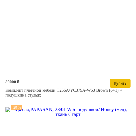
89000 ₽
Купить
Комплект плетеной мебели T256A/YC379A-W53 Brown (6+1) +
подушкина стульях
-20 %