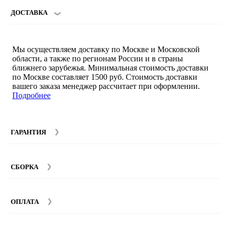
ДОСТАВКА
Мы осуществляем доставку по Москве и Московской
области, а также по регионам России и в страны
ближнего зарубежья. Минимальная стоимость доставки
по Москве составляет 1500 руб. Стоимость доставки
вашего заказа менеджер рассчитает при оформлении.
Подробнее
ГАРАНТИЯ
Гарантийный срок на мебель компании SMART DECOR
составляет 12 месяцев с момента покупки при
СБОРКА
соблюдении правил эксплуатации. Подробнее об
условиях гарантии и эксплуатации товаров смотрите в
Мы предоставляем услуги сборки и монтажа мебели.
разделе
Гарантия
.
Стоимость сборки зависит от количества и моделей
ОПЛАТА
изделий. Подробную информацию вы можете уточнить у
наших
менеджеров
.