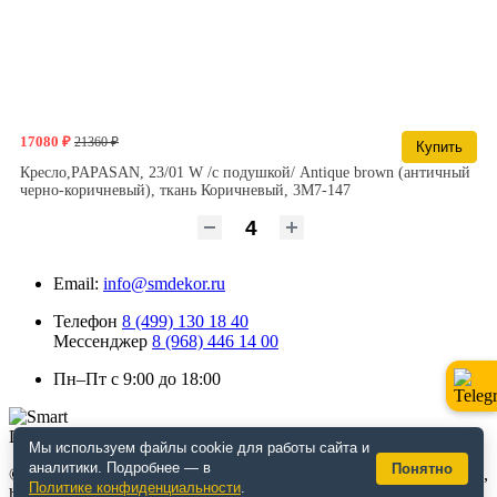
17080 ₽
21360 ₽
Купить
Кресло,PAPASAN, 23/01 W /с подушкой/ Antique brown (античный
черно-коричневый), ткань Коричневый, 3М7-147
Email:
info@smdekor.ru
Телефон
8 (499) 130 18 40
Мессенджер
8 (968) 446 14 00
Пн–Пт с 9:00 до 18:00
Мы используем файлы cookie для работы сайта и
аналитики. Подробнее — в
Понятно
© 2026 г. Москва. Дизайнерская мебель для кафе и ресторанов,
Политике конфиденциальности
.
horeca, декор. Интернет-магазин smdekor.ru.