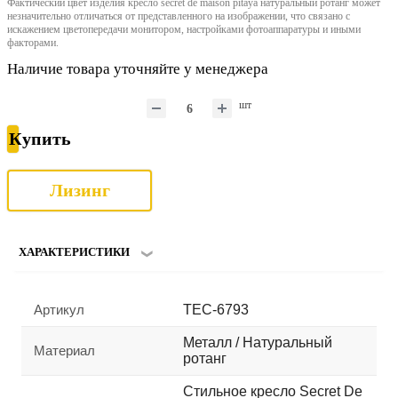
Фактический цвет изделия кресло secret de maison pitaya натуральный ротанг может
незначительно отличаться от представленного на изображении, что связано с
искажением цветопередачи монитором, настройками фотоаппаратуры и иными
факторами.
Наличие товара уточняйте у менеджера
шт
Купить
Лизинг
ХАРАКТЕРИСТИКИ
Артикул
TEC-6793
Металл / Натуральный
Материал
ротанг
Стильное кресло Secret De