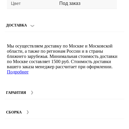
Цвет
Под заказ
ДОСТАВКА
Мы осуществляем доставку по Москве и Московской
области, а также по регионам России и в страны
ближнего зарубежья. Минимальная стоимость доставки
по Москве составляет 1500 руб. Стоимость доставки
вашего заказа менеджер рассчитает при оформлении.
Подробнее
ГАРАНТИЯ
Гарантийный срок на мебель компании SMART DECOR
составляет 12 месяцев с момента покупки при
СБОРКА
соблюдении правил эксплуатации. Подробнее об
условиях гарантии и эксплуатации товаров смотрите в
Мы предоставляем услуги сборки и монтажа мебели.
разделе
Гарантия
.