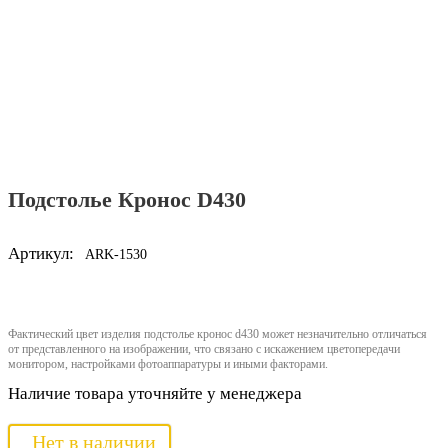
Подстолье Кронос D430
Артикул:
ARK-1530
Фактический цвет изделия подстолье кронос d430 может незначительно отличаться
от представленного на изображении, что связано с искажением цветопередачи
монитором, настройками фотоаппаратуры и иными факторами.
Наличие товара уточняйте у менеджера
Нет в наличии