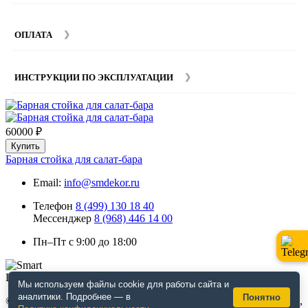
условиях гарантии и эксплуатации товаров смотрите в
Мы предоставляем услуги сборки и монтажа мебели.
разделе
Гарантия
.
Стоимость сборки зависит от количества и моделей
ОПЛАТА
изделий. Подробную информацию вы можете уточнить у
наших
менеджеров
.
ИНСТРУКЦИИ ПО ЭКСПЛУАТАЦИИ
60000 ₽
Купить
Барная стойка для салат-бара
Email:
info@smdekor.ru
Телефон
8 (499) 130 18 40
Мессенджер
8 (968) 446 14 00
Пн–Пт с 9:00 до 18:00
Мы используем файлы cookie для работы сайта и
аналитики. Подробнее — в
Понятно
© 2026 г. Москва. Дизайнерская мебель для кафе и ресторанов,