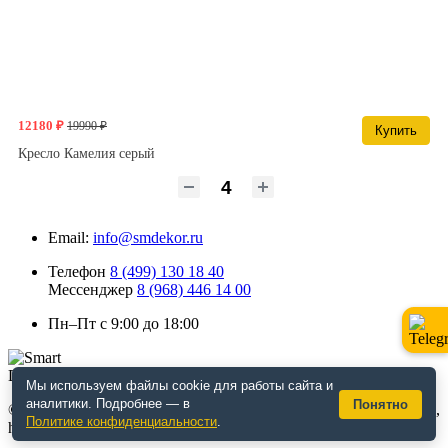
12180 ₽
19990 ₽
Купить
Кресло Камелия серый
Email:
info@smdekor.ru
Телефон
8 (499) 130 18 40
Мессенджер
8 (968) 446 14 00
Пн–Пт с 9:00 до 18:00
Мы используем файлы cookie для работы сайта и
аналитики. Подробнее — в
Понятно
© 2026 г. Москва. Дизайнерская мебель для кафе и ресторанов,
Политике конфиденциальности
.
horeca, декор. Интернет-магазин smdekor.ru.