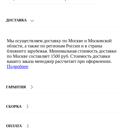
ДОСТАВКА
Мы осуществляем доставку по Москве и Московской
области, а также по регионам России и в страны
ближнего зарубежья. Минимальная стоимость доставки
по Москве составляет 1500 руб. Стоимость доставки
вашего заказа менеджер рассчитает при оформлении.
Подробнее
ГАРАНТИЯ
Гарантийный срок на мебель компании SMART DECOR
составляет 12 месяцев с момента покупки при
СБОРКА
соблюдении правил эксплуатации. Подробнее об
условиях гарантии и эксплуатации товаров смотрите в
Мы предоставляем услуги сборки и монтажа мебели.
разделе
Гарантия
.
Стоимость сборки зависит от количества и моделей
ОПЛАТА