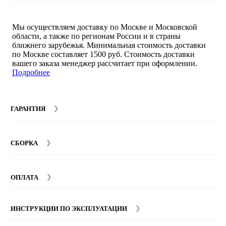
Мы осуществляем доставку по Москве и Московской
области, а также по регионам России и в страны
ближнего зарубежья. Минимальная стоимость доставки
по Москве составляет 1500 руб. Стоимость доставки
вашего заказа менеджер рассчитает при оформлении.
Подробнее
ГАРАНТИЯ
Гарантийный срок на мебель компании SMART DECOR
составляет 12 месяцев с момента покупки при
СБОРКА
соблюдении правил эксплуатации. Подробнее об
условиях гарантии и эксплуатации товаров смотрите в
Мы предоставляем услуги сборки и монтажа мебели.
разделе
Гарантия
.
Стоимость сборки зависит от количества и моделей
ОПЛАТА
изделий. Подробную информацию вы можете уточнить у
наших
менеджеров
.
ИНСТРУКЦИИ ПО ЭКСПЛУАТАЦИИ