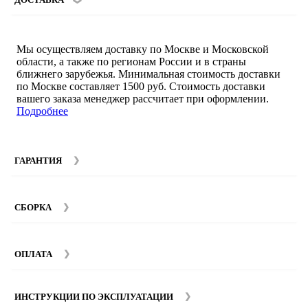
Мы осуществляем доставку по Москве и Московской
области, а также по регионам России и в страны
ближнего зарубежья. Минимальная стоимость доставки
по Москве составляет 1500 руб. Стоимость доставки
вашего заказа менеджер рассчитает при оформлении.
Подробнее
ГАРАНТИЯ
Гарантийный срок на мебель компании SMART DECOR
составляет 12 месяцев с момента покупки при
СБОРКА
соблюдении правил эксплуатации. Подробнее об
условиях гарантии и эксплуатации товаров смотрите в
Мы предоставляем услуги сборки и монтажа мебели.
разделе
Гарантия
.
Стоимость сборки зависит от количества и моделей
ОПЛАТА
изделий. Подробную информацию вы можете уточнить у
наших
менеджеров
.
ИНСТРУКЦИИ ПО ЭКСПЛУАТАЦИИ