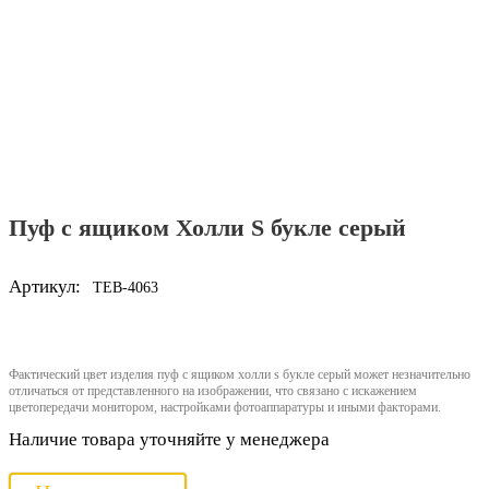
Пуф с ящиком Холли S букле серый
Артикул:
TEB-4063
Фактический цвет изделия пуф с ящиком холли s букле серый может незначительно
отличаться от представленного на изображении, что связано с искажением
цветопередачи монитором, настройками фотоаппаратуры и иными факторами.
Наличие товара уточняйте у менеджера