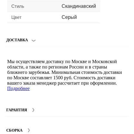
Стиль
Скандинавский
Цвет
Серый
ДОСТАВКА
Мы осуществляем доставку по Москве и Московской
области, а также по регионам России и в страны
ближнего зарубежья. Минимальная стоимость доставки
по Москве составляет 1500 руб. Стоимость доставки
вашего заказа менеджер рассчитает при оформлении.
Подробнее
ГАРАНТИЯ
Гарантийный срок на мебель компании SMART DECOR
составляет 12 месяцев с момента покупки при
СБОРКА