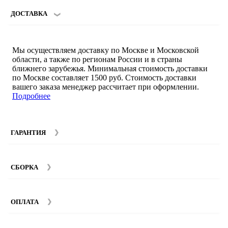
ДОСТАВКА
Мы осуществляем доставку по Москве и Московской
области, а также по регионам России и в страны
ближнего зарубежья. Минимальная стоимость доставки
по Москве составляет 1500 руб. Стоимость доставки
вашего заказа менеджер рассчитает при оформлении.
Подробнее
ГАРАНТИЯ
Гарантийный срок на мебель компании SMART DECOR
составляет 12 месяцев с момента покупки при
СБОРКА
соблюдении правил эксплуатации. Подробнее об
условиях гарантии и эксплуатации товаров смотрите в
Мы предоставляем услуги сборки и монтажа мебели.
разделе
Гарантия
.
Стоимость сборки зависит от количества и моделей
ОПЛАТА
изделий. Подробную информацию вы можете уточнить у
наших
менеджеров
.