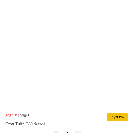
8630 ₽
19990 ₽
Купить
Стол Tulip D80 белый