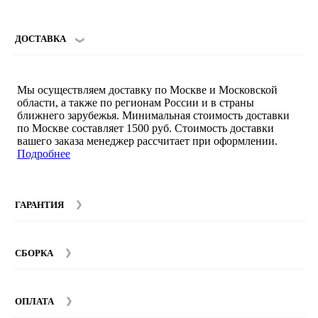
ДОСТАВКА
Мы осуществляем доставку по Москве и Московской
области, а также по регионам России и в страны
ближнего зарубежья. Минимальная стоимость доставки
по Москве составляет 1500 руб. Стоимость доставки
вашего заказа менеджер рассчитает при оформлении.
Подробнее
ГАРАНТИЯ
Гарантийный срок на мебель компании SMART DECOR
составляет 12 месяцев с момента покупки при
СБОРКА
соблюдении правил эксплуатации. Подробнее об
условиях гарантии и эксплуатации товаров смотрите в
Мы предоставляем услуги сборки и монтажа мебели.
разделе
Гарантия
.
Стоимость сборки зависит от количества и моделей
ОПЛАТА
изделий. Подробную информацию вы можете уточнить у