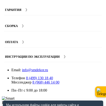
ГАРАНТИЯ
Гарантийный срок на мебель компании SMART DECOR
составляет 12 месяцев с момента покупки при
СБОРКА
соблюдении правил эксплуатации. Подробнее об
условиях гарантии и эксплуатации товаров смотрите в
Мы предоставляем услуги сборки и монтажа мебели.
разделе
Гарантия
.
Стоимость сборки зависит от количества и моделей
ОПЛАТА
изделий. Подробную информацию вы можете уточнить у
наших
менеджеров
.
ИНСТРУКЦИИ ПО ЭКСПЛУАТАЦИИ
Email:
info@smdekor.ru
Телефон
8 (499) 130 18 40
Мессенджер
8 (968) 446 14 00
Пн–Пт с 9:00 до 18:00
Мы используем файлы cookie для работы сайта и