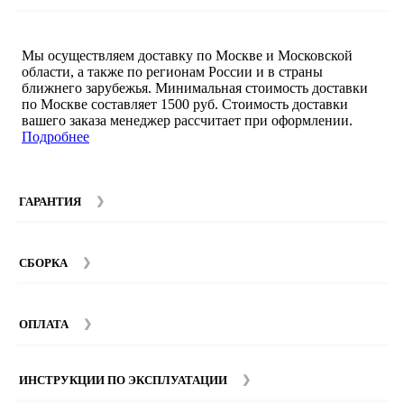
Мы осуществляем доставку по Москве и Московской
области, а также по регионам России и в страны
ближнего зарубежья. Минимальная стоимость доставки
по Москве составляет 1500 руб. Стоимость доставки
вашего заказа менеджер рассчитает при оформлении.
Подробнее
ГАРАНТИЯ
Гарантийный срок на мебель компании SMART DECOR
составляет 12 месяцев с момента покупки при
СБОРКА
соблюдении правил эксплуатации. Подробнее об
условиях гарантии и эксплуатации товаров смотрите в
Мы предоставляем услуги сборки и монтажа мебели.
разделе
Гарантия
.
Стоимость сборки зависит от количества и моделей
ОПЛАТА
изделий. Подробную информацию вы можете уточнить у
наших
менеджеров
.
ИНСТРУКЦИИ ПО ЭКСПЛУАТАЦИИ