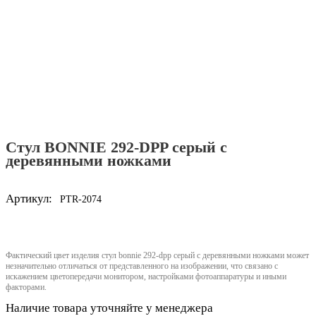
Стул BONNIE 292-DPP серый с
деревянными ножками
Артикул:
PTR-2074
Фактический цвет изделия стул bonnie 292-dpp серый с деревянными ножками может
незначительно отличаться от представленного на изображении, что связано с
искажением цветопередачи монитором, настройками фотоаппаратуры и иными
факторами.
Наличие товара уточняйте у менеджера