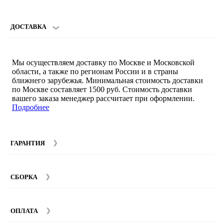
ДОСТАВКА
Мы осуществляем доставку по Москве и Московской
области, а также по регионам России и в страны
ближнего зарубежья. Минимальная стоимость доставки
по Москве составляет 1500 руб. Стоимость доставки
вашего заказа менеджер рассчитает при оформлении.
Подробнее
ГАРАНТИЯ
Гарантийный срок на мебель компании SMART DECOR
составляет 12 месяцев с момента покупки при
СБОРКА
соблюдении правил эксплуатации. Подробнее об
условиях гарантии и эксплуатации товаров смотрите в
Мы предоставляем услуги сборки и монтажа мебели.
разделе
Гарантия
.
Стоимость сборки зависит от количества и моделей
ОПЛАТА
изделий. Подробную информацию вы можете уточнить у