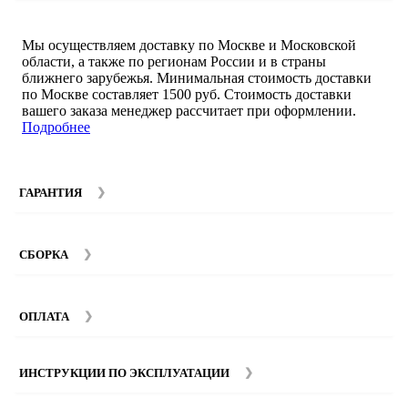
Мы осуществляем доставку по Москве и Московской
области, а также по регионам России и в страны
ближнего зарубежья. Минимальная стоимость доставки
по Москве составляет 1500 руб. Стоимость доставки
вашего заказа менеджер рассчитает при оформлении.
Подробнее
ГАРАНТИЯ
Гарантийный срок на мебель компании SMART DECOR
составляет 12 месяцев с момента покупки при
СБОРКА
соблюдении правил эксплуатации. Подробнее об
условиях гарантии и эксплуатации товаров смотрите в
Мы предоставляем услуги сборки и монтажа мебели.
разделе
Гарантия
.
Стоимость сборки зависит от количества и моделей
ОПЛАТА
изделий. Подробную информацию вы можете уточнить у
наших
менеджеров
.
ИНСТРУКЦИИ ПО ЭКСПЛУАТАЦИИ