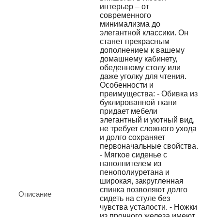
интерьер – от
современного
минимализма до
элегантной классики. Он
станет прекрасным
дополнением к вашему
домашнему кабинету,
обеденному столу или
даже уголку для чтения.
Особенности и
преимущества: - Обивка из
буклированной ткани
придает мебели
элегантный и уютный вид,
не требует сложного ухода
и долго сохраняет
первоначальные свойства.
- Мягкое сиденье с
наполнителем из
пенополиуретана и
широкая, закругленная
спинка позволяют долго
Описание
сидеть на стуле без
чувства усталости. - Ножки
из прочного железа имеют