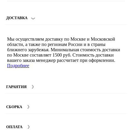
ДОСТАВКА
Мы осуществляем доставку по Москве и Московской
области, а также по регионам России и в страны
ближнего зарубежья. Минимальная стоимость доставки
по Москве составляет 1500 руб. Стоимость доставки
вашего заказа менеджер рассчитает при оформлении.
Подробнее
ГАРАНТИЯ
Гарантийный срок на мебель компании SMART DECOR
составляет 12 месяцев с момента покупки при
СБОРКА
соблюдении правил эксплуатации. Подробнее об
условиях гарантии и эксплуатации товаров смотрите в
Мы предоставляем услуги сборки и монтажа мебели.
разделе
Гарантия
.
Стоимость сборки зависит от количества и моделей
ОПЛАТА
изделий. Подробную информацию вы можете уточнить у