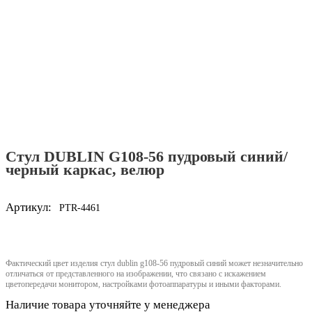
Стул DUBLIN G108-56 пудровый синий/
черный каркас, велюр
Артикул:
PTR-4461
Фактический цвет изделия стул dublin g108-56 пудровый синий может незначительно
отличаться от представленного на изображении, что связано с искажением
цветопередачи монитором, настройками фотоаппаратуры и иными факторами.
Наличие товара уточняйте у менеджера