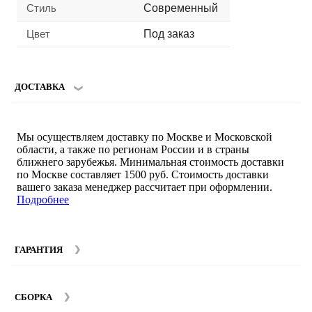
Стиль
Современный
Цвет
Под заказ
ДОСТАВКА
Мы осуществляем доставку по Москве и Московской
области, а также по регионам России и в страны
ближнего зарубежья. Минимальная стоимость доставки
по Москве составляет 1500 руб. Стоимость доставки
вашего заказа менеджер рассчитает при оформлении.
Подробнее
ГАРАНТИЯ
Гарантийный срок на мебель компании SMART DECOR
составляет 12 месяцев с момента покупки при
СБОРКА
соблюдении правил эксплуатации. Подробнее об