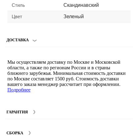
Стиль
Скандинавский
Цвет
Зеленый
ДОСТАВКА
Мы осуществляем доставку по Москве и Московской
области, а также по регионам России и в страны
ближнего зарубежья. Минимальная стоимость доставки
по Москве составляет 1500 руб. Стоимость доставки
вашего заказа менеджер рассчитает при оформлении.
Подробнее
ГАРАНТИЯ
Гарантийный срок на мебель компании SMART DECOR
составляет 12 месяцев с момента покупки при
СБОРКА
соблюдении правил эксплуатации. Подробнее об