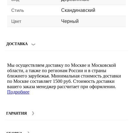
Стиль
Скандинавский
Цвет
Черный
ДОСТАВКА
Мы осуществляем доставку по Москве и Московской
области, а также по регионам России и в страны
ближнего зарубежья. Минимальная стоимость доставки
по Москве составляет 1500 руб. Стоимость доставки
вашего заказа менеджер рассчитает при оформлении.
Подробнее
ГАРАНТИЯ
Гарантийный срок на мебель компании SMART DECOR
составляет 12 месяцев с момента покупки при