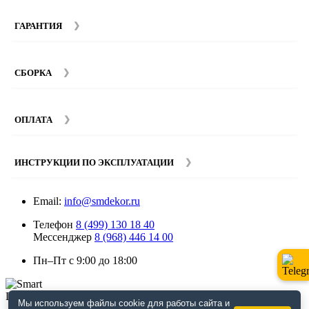
ГАРАНТИЯ
Гарантийный срок на мебель компании SMART DECOR
составляет 12 месяцев с момента покупки при
СБОРКА
соблюдении правил эксплуатации. Подробнее об
условиях гарантии и эксплуатации товаров смотрите в
Мы предоставляем услуги сборки и монтажа мебели.
разделе
Гарантия
.
Стоимость сборки зависит от количества и моделей
ОПЛАТА
изделий. Подробную информацию вы можете уточнить у
наших
менеджеров
.
ИНСТРУКЦИИ ПО ЭКСПЛУАТАЦИИ
Email:
info@smdekor.ru
Телефон
8 (499) 130 18 40
Мессенджер
8 (968) 446 14 00
Пн–Пт с 9:00 до 18:00
Мы используем файлы cookie для работы сайта и