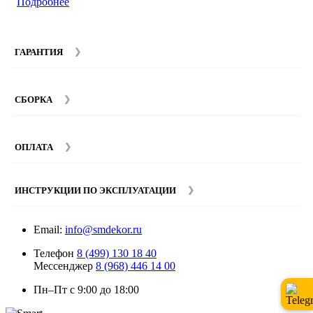
Подробнее
ГАРАНТИЯ
Гарантийный срок на мебель компании SMART DECOR
составляет 12 месяцев с момента покупки при
СБОРКА
соблюдении правил эксплуатации. Подробнее об
условиях гарантии и эксплуатации товаров смотрите в
Мы предоставляем услуги сборки и монтажа мебели.
разделе
Гарантия
.
Стоимость сборки зависит от количества и моделей
ОПЛАТА
изделий. Подробную информацию вы можете уточнить у
наших
менеджеров
.
ИНСТРУКЦИИ ПО ЭКСПЛУАТАЦИИ
Email:
info@smdekor.ru
Телефон
8 (499) 130 18 40
Мессенджер
8 (968) 446 14 00
Пн–Пт с 9:00 до 18:00