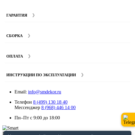
ГАРАНТИЯ
Гарантийный срок на мебель компании SMART DECOR
составляет 12 месяцев с момента покупки при
СБОРКА
соблюдении правил эксплуатации. Подробнее об
условиях гарантии и эксплуатации товаров смотрите в
Мы предоставляем услуги сборки и монтажа мебели.
разделе
Гарантия
.
Стоимость сборки зависит от количества и моделей
ОПЛАТА
изделий. Подробную информацию вы можете уточнить у
наших
менеджеров
.
ИНСТРУКЦИИ ПО ЭКСПЛУАТАЦИИ
Email:
info@smdekor.ru
Телефон
8 (499) 130 18 40
Мессенджер
8 (968) 446 14 00
Пн–Пт с 9:00 до 18:00