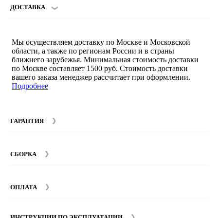
ДОСТАВКА
Мы осуществляем доставку по Москве и Московской
области, а также по регионам России и в страны
ближнего зарубежья. Минимальная стоимость доставки
по Москве составляет 1500 руб. Стоимость доставки
вашего заказа менеджер рассчитает при оформлении.
Подробнее
ГАРАНТИЯ
Гарантийный срок на мебель компании SMART DECOR
составляет 12 месяцев с момента покупки при
СБОРКА
соблюдении правил эксплуатации. Подробнее об
условиях гарантии и эксплуатации товаров смотрите в
Мы предоставляем услуги сборки и монтажа мебели.
разделе
Гарантия
.
Стоимость сборки зависит от количества и моделей
ОПЛАТА
изделий. Подробную информацию вы можете уточнить у
наших
менеджеров
.
ИНСТРУКЦИИ ПО ЭКСПЛУАТАЦИИ