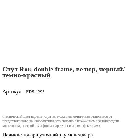
Стул Ror, double frame, велюр, черный/
темно-красный
Артикул:
FDS-1293
Фактический цвет изделия стул ror может незначительно отличаться от
представленного на изображении, что связано с искажением цветопередачи
монитором, настройками фотоаппаратуры и иными факторами.
Наличие товара уточняйте у менеджера