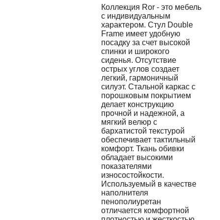
Коллекция Ror - это мебель
с индивидуальным
характером. Стул Double
Frame имеет удобную
посадку за счет высокой
спинки и широкого
сиденья. Отсутствие
острых углов создает
легкий, гармоничный
силуэт. Стальной каркас с
порошковым покрытием
делает конструкцию
прочной и надежной, а
мягкий велюр с
бархатистой текстурой
обеспечивает тактильный
комфорт. Ткань обивки
обладает высокими
показателями
износостойкости.
Используемый в качестве
наполнителя
пенополиуретан
отличается комфортной
плотностью и жесткостью.