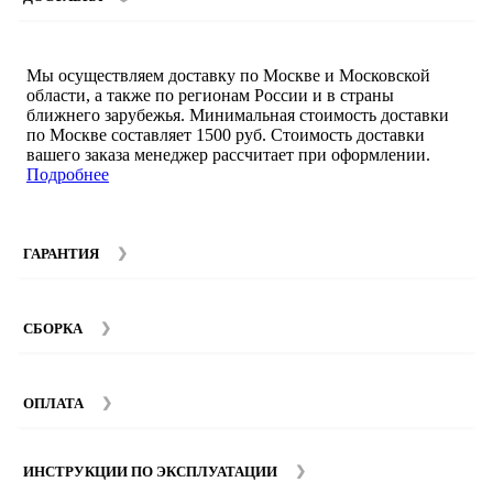
Мы осуществляем доставку по Москве и Московской
области, а также по регионам России и в страны
ближнего зарубежья. Минимальная стоимость доставки
по Москве составляет 1500 руб. Стоимость доставки
вашего заказа менеджер рассчитает при оформлении.
Подробнее
ГАРАНТИЯ
Гарантийный срок на мебель компании SMART DECOR
составляет 12 месяцев с момента покупки при
СБОРКА
соблюдении правил эксплуатации. Подробнее об
условиях гарантии и эксплуатации товаров смотрите в
Мы предоставляем услуги сборки и монтажа мебели.
разделе
Гарантия
.
Стоимость сборки зависит от количества и моделей
ОПЛАТА
изделий. Подробную информацию вы можете уточнить у
наших
менеджеров
.
ИНСТРУКЦИИ ПО ЭКСПЛУАТАЦИИ