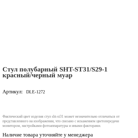
Стул полубарный SHT-ST31/S29-1
красный/черный муар
Артикул:
DLE-1272
Фактический цвет изделия стул sht-st31 может незначительно отличаться от
представленного на изображении, что связано с искажением цветопередачи
монитором, настройками фотоаппаратуры и иными факторами.
Наличие товара уточняйте у менеджера