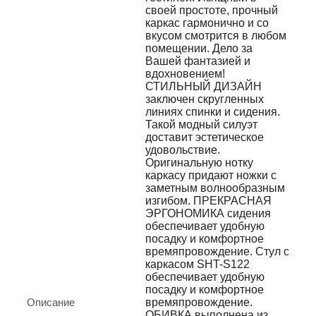
своей простоте, прочный
каркас гармонично и со
вкусом смотрится в любом
помещении. Дело за
Вашей фантазией и
вдохновением!
СТИЛЬНЫЙ ДИЗАЙН
заключен скругленных
линиях спинки и сидения.
Такой модный силуэт
доставит эстетическое
удовольствие.
Оригинальную нотку
каркасу придают ножки с
заметным волнообразным
изгибом. ПРЕКРАСНАЯ
ЭРГОНОМИКА сидения
обеспечивает удобную
посадку и комфортное
времяпровождение. Стул с
каркасом SHT-S122
обеспечивает удобную
посадку и комфортное
Описание
времяпровождение.
ОБИВКА выполнена из