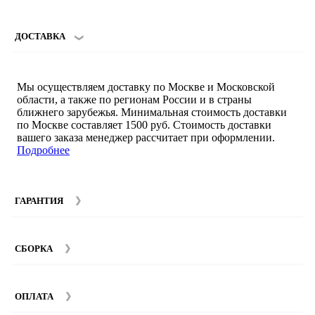
ДОСТАВКА
Мы осуществляем доставку по Москве и Московской
области, а также по регионам России и в страны
ближнего зарубежья. Минимальная стоимость доставки
по Москве составляет 1500 руб. Стоимость доставки
вашего заказа менеджер рассчитает при оформлении.
Подробнее
ГАРАНТИЯ
Гарантийный срок на мебель компании SMART DECOR
составляет 12 месяцев с момента покупки при
СБОРКА
соблюдении правил эксплуатации. Подробнее об
условиях гарантии и эксплуатации товаров смотрите в
Мы предоставляем услуги сборки и монтажа мебели.
разделе
Гарантия
.
Стоимость сборки зависит от количества и моделей
ОПЛАТА
изделий. Подробную информацию вы можете уточнить у