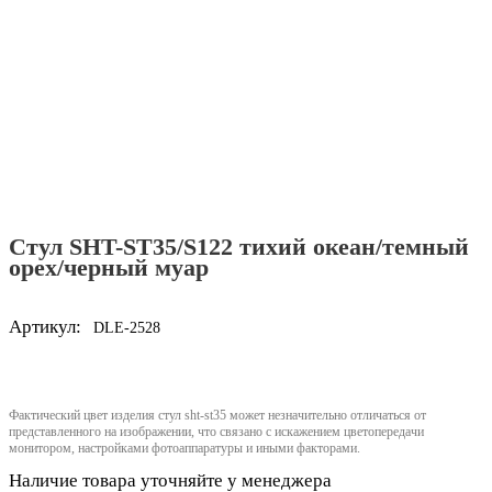
Стул SHT-ST35/S122 тихий океан/темный
орех/черный муар
Артикул:
DLE-2528
Фактический цвет изделия стул sht-st35 может незначительно отличаться от
представленного на изображении, что связано с искажением цветопередачи
монитором, настройками фотоаппаратуры и иными факторами.
Наличие товара уточняйте у менеджера