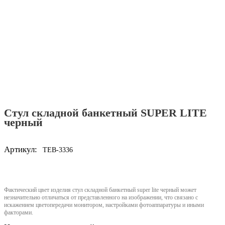
Стул складной банкетный SUPER LITE
черный
Артикул:
TEB-3336
Фактический цвет изделия стул складной банкетный super lite черный может
незначительно отличаться от представленного на изображении, что связано с
искажением цветопередачи монитором, настройками фотоаппаратуры и иными
факторами.