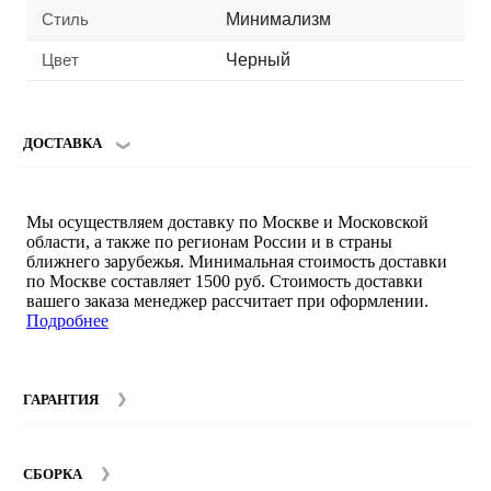
Стиль
Минимализм
Цвет
Черный
ДОСТАВКА
Мы осуществляем доставку по Москве и Московской
области, а также по регионам России и в страны
ближнего зарубежья. Минимальная стоимость доставки
по Москве составляет 1500 руб. Стоимость доставки
вашего заказа менеджер рассчитает при оформлении.
Подробнее
ГАРАНТИЯ
Гарантийный срок на мебель компании SMART DECOR
составляет 12 месяцев с момента покупки при
СБОРКА
соблюдении правил эксплуатации. Подробнее об