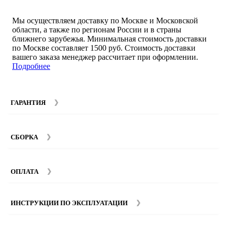
Мы осуществляем доставку по Москве и Московской
области, а также по регионам России и в страны
ближнего зарубежья. Минимальная стоимость доставки
по Москве составляет 1500 руб. Стоимость доставки
вашего заказа менеджер рассчитает при оформлении.
Подробнее
ГАРАНТИЯ
Гарантийный срок на мебель компании SMART DECOR
составляет 12 месяцев с момента покупки при
СБОРКА
соблюдении правил эксплуатации. Подробнее об
условиях гарантии и эксплуатации товаров смотрите в
Мы предоставляем услуги сборки и монтажа мебели.
разделе
Гарантия
.
Стоимость сборки зависит от количества и моделей
ОПЛАТА
изделий. Подробную информацию вы можете уточнить у
наших
менеджеров
.
ИНСТРУКЦИИ ПО ЭКСПЛУАТАЦИИ