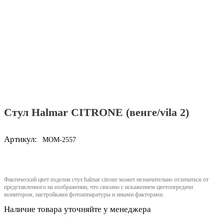
Стул Halmar CITRONE (венге/vila 2)
Артикул:
MOM-2557
Фактический цвет изделия стул halmar citrone может незначительно отличаться от
представленного на изображении, что связано с искажением цветопередачи
монитором, настройками фотоаппаратуры и иными факторами.
Наличие товара уточняйте у менеджера