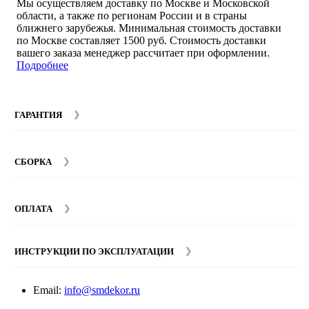
Мы осуществляем доставку по Москве и Московской
области, а также по регионам России и в страны
ближнего зарубежья. Минимальная стоимость доставки
по Москве составляет 1500 руб. Стоимость доставки
вашего заказа менеджер рассчитает при оформлении.
Подробнее
ГАРАНТИЯ
Гарантийный срок на мебель компании SMART DECOR
составляет 12 месяцев с момента покупки при
СБОРКА
соблюдении правил эксплуатации. Подробнее об
условиях гарантии и эксплуатации товаров смотрите в
Мы предоставляем услуги сборки и монтажа мебели.
разделе
Гарантия
.
Стоимость сборки зависит от количества и моделей
ОПЛАТА
изделий. Подробную информацию вы можете уточнить у
наших
менеджеров
.
ИНСТРУКЦИИ ПО ЭКСПЛУАТАЦИИ
Email:
info@smdekor.ru