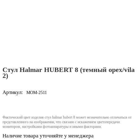
Стул Halmar HUBERT 8 (темный орех/vila
2)
Артикул:
MOM-2511
Фактический цвет изделия стул halmar hubert 8 может незначительно отличаться от
представленного на изображении, что связано с искажением цветопередачи
монитором, настройками фотоаппаратуры и иными факторами.
Наличие товара уточняйте у менеджера