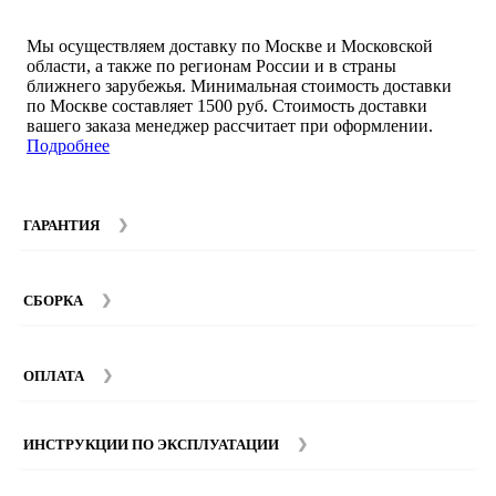
Мы осуществляем доставку по Москве и Московской
области, а также по регионам России и в страны
ближнего зарубежья. Минимальная стоимость доставки
по Москве составляет 1500 руб. Стоимость доставки
вашего заказа менеджер рассчитает при оформлении.
Подробнее
ГАРАНТИЯ
Гарантийный срок на мебель компании SMART DECOR
составляет 12 месяцев с момента покупки при
СБОРКА
соблюдении правил эксплуатации. Подробнее об
условиях гарантии и эксплуатации товаров смотрите в
Мы предоставляем услуги сборки и монтажа мебели.
разделе
Гарантия
.
Стоимость сборки зависит от количества и моделей
ОПЛАТА
изделий. Подробную информацию вы можете уточнить у
наших
менеджеров
.
ИНСТРУКЦИИ ПО ЭКСПЛУАТАЦИИ