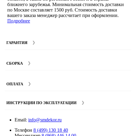
ближнего зарубежья. Минимальная стоимость доставки
по Москве составляет 1500 руб. Стоимость доставки
вашего заказа менеджер рассчитает при оформлении.
Подробнее
ГАРАНТИЯ
Гарантийный срок на мебель компании SMART DECOR
составляет 12 месяцев с момента покупки при
СБОРКА
соблюдении правил эксплуатации. Подробнее об
условиях гарантии и эксплуатации товаров смотрите в
Мы предоставляем услуги сборки и монтажа мебели.
разделе
Гарантия
.
Стоимость сборки зависит от количества и моделей
ОПЛАТА
изделий. Подробную информацию вы можете уточнить у
наших
менеджеров
.
ИНСТРУКЦИИ ПО ЭКСПЛУАТАЦИИ
Email:
info@smdekor.ru
Телефон
8 (499) 130 18 40
Мессенджер
8 (968) 446 14 00