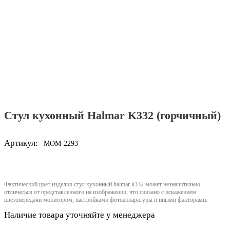
Стул кухонный Halmar K332 (горчичный)
Артикул:
MOM-2293
Фактический цвет изделия стул кухонный halmar k332 может незначительно
отличаться от представленного на изображении, что связано с искажением
цветопередачи монитором, настройками фотоаппаратуры и иными факторами.
Наличие товара уточняйте у менеджера