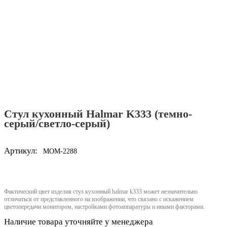
Стул кухонный Halmar K333 (темно-
серый/светло-серый)
Артикул:
MOM-2288
Фактический цвет изделия стул кухонный halmar k333 может незначительно
отличаться от представленного на изображении, что связано с искажением
цветопередачи монитором, настройками фотоаппаратуры и иными факторами.
Наличие товара уточняйте у менеджера