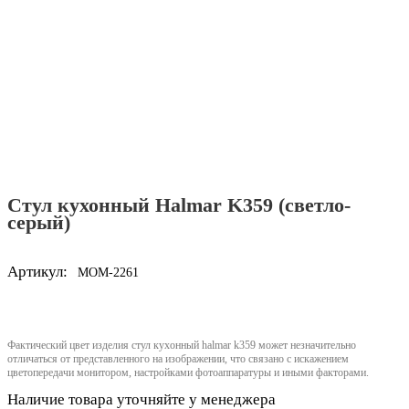
Стул кухонный Halmar K359 (светло-
серый)
Артикул:
MOM-2261
Фактический цвет изделия стул кухонный halmar k359 может незначительно
отличаться от представленного на изображении, что связано с искажением
цветопередачи монитором, настройками фотоаппаратуры и иными факторами.
Наличие товара уточняйте у менеджера