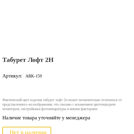
Табурет Лофт 2Н
Артикул:
ARK-159
Фактический цвет изделия табурет лофт 2н может незначительно отличаться от
представленного на изображении, что связано с искажением цветопередачи
монитором, настройками фотоаппаратуры и иными факторами.
Наличие товара уточняйте у менеджера
Нет в наличии