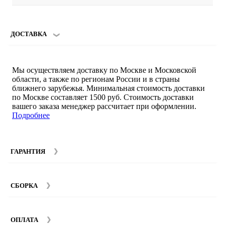
ДОСТАВКА
Мы осуществляем доставку по Москве и Московской
области, а также по регионам России и в страны
ближнего зарубежья. Минимальная стоимость доставки
по Москве составляет 1500 руб. Стоимость доставки
вашего заказа менеджер рассчитает при оформлении.
Подробнее
ГАРАНТИЯ
Гарантийный срок на мебель компании SMART DECOR
составляет 12 месяцев с момента покупки при
СБОРКА
соблюдении правил эксплуатации. Подробнее об
условиях гарантии и эксплуатации товаров смотрите в
Мы предоставляем услуги сборки и монтажа мебели.
разделе
Гарантия
.
Стоимость сборки зависит от количества и моделей
ОПЛАТА