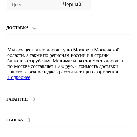
Цвет
Черный
ДОСТАВКА
Мы осуществляем доставку по Москве и Московской
области, а также по регионам России и в страны
ближнего зарубежья. Минимальная стоимость доставки
по Москве составляет 1500 руб. Стоимость доставки
вашего заказа менеджер рассчитает при оформлении.
Подробнее
ГАРАНТИЯ
Гарантийный срок на мебель компании SMART DECOR
составляет 12 месяцев с момента покупки при
СБОРКА
соблюдении правил эксплуатации. Подробнее об
условиях гарантии и эксплуатации товаров смотрите в
Мы предоставляем услуги сборки и монтажа мебели.
разделе
Гарантия
.